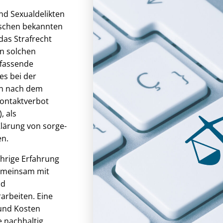
nd Sexualdelikten
ischen bekannten
das Strafrecht
In solchen
mfassende
es bei der
n nach dem
Kontaktverbot
, als
lärung von sorge-
en.
hrige Erfahrung
gemeinsam mit
nd
arbeiten. Eine
 und Kosten
e nachhaltig